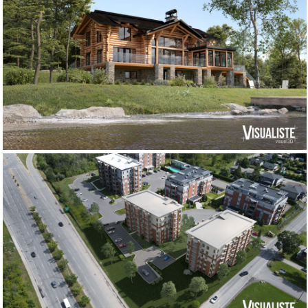
PERSPECTIVES EXTÉRIEURES
PERSPECTIVES EXTÉRIEURES