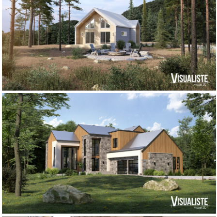
PERSPECTIVES EXTÉRIEURES
PERSPECTIVES EXTÉRIEURES