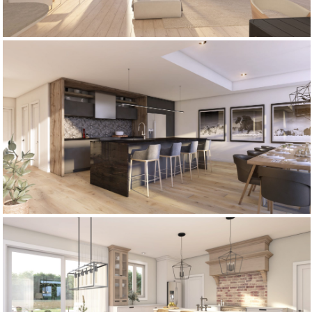
PERSPECTIVES INTÉRIEURES
PERSPECTIVES INTÉRIEURES