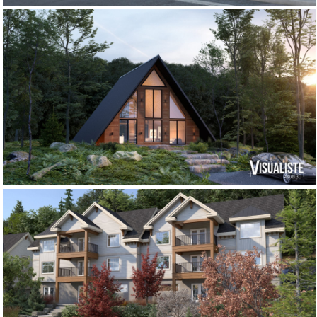
PERSPECTIVES EXTÉRIEURES