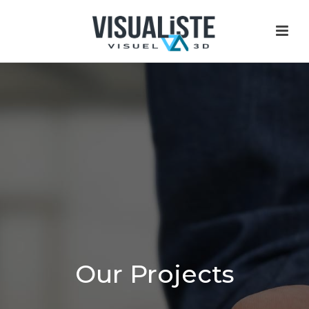
Our Projects