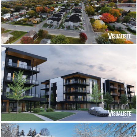
PERSPECTIVES EXTÉRIEURES
PERSPECTIVES EXTÉRIEURES