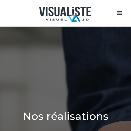
Nos réalisations