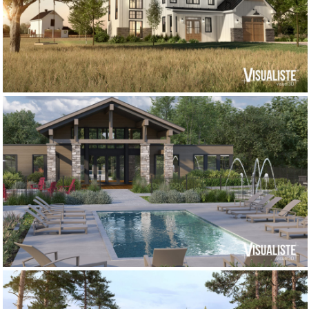
PERSPECTIVES EXTÉRIEURES
PERSPECTIVES EXTÉRIEURES