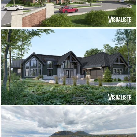
PERSPECTIVES EXTÉRIEURES
PERSPECTIVES EXTÉRIEURES