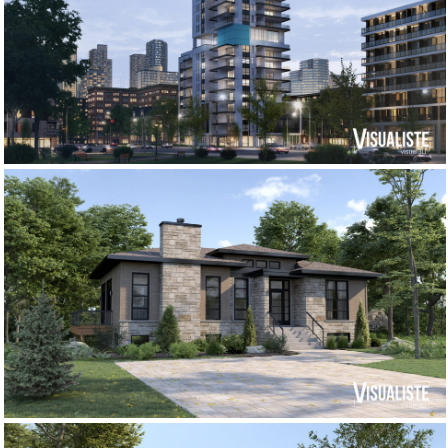
PERSPECTIVES EXTÉRIEURES
PERSPECTIVES EXTÉRIEURES