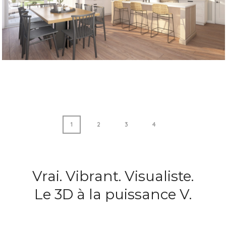
PERSPECTIVES INTÉRIEURES
1
2
3
4
Vrai. Vibrant. Visualiste.
Le 3D à la puissance V.