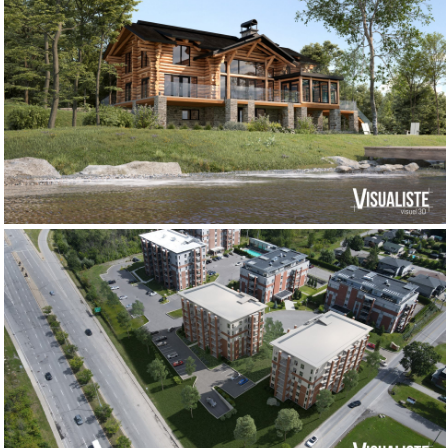
PERSPECTIVES EXTÉRIEURES
PERSPECTIVES EXTÉRIEURES