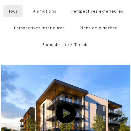
Tous
Animations
Perspectives extérieures
Perspectives intérieures
Plans de plancher
Plans de site / Terrain