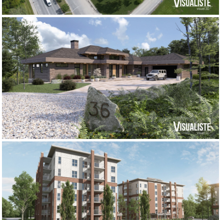
PERSPECTIVES EXTÉRIEURES