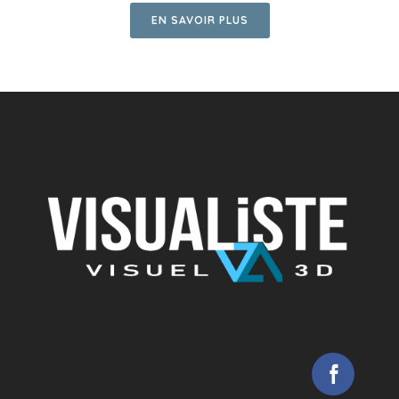
EN SAVOIR PLUS